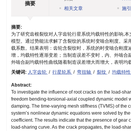
摘要
相关文章
施
摘要:
为了研究齿根裂纹对人字齿轮行星系统均载特性的影响,本
模型。通过势能法求解了含裂纹的系统时变啮合刚度。采
载系数。结果表明：齿轮含裂纹时，系统的时变啮合刚度
增，均载特性逐渐变差；当制造误差不变时，内、外啮合
外啮合副均载特性曲线随着制造误差增大而增大，表明均
关键词:
人字齿轮
/
行星轮系
/
弯扭轴
/
裂纹
/
均载特
Abstract:
To investigate the influence of root cracks on the load-sha
freedom bending-torsional-axial coupled dynamic model was
damping. The time-varying mesh stiffness (TVMS) of the c
system’s nonlinear dynamic equations were solved by the
coefficient. The results indicate that the presence of gea
load-sharing curve. As the crack propagates, the load-shar