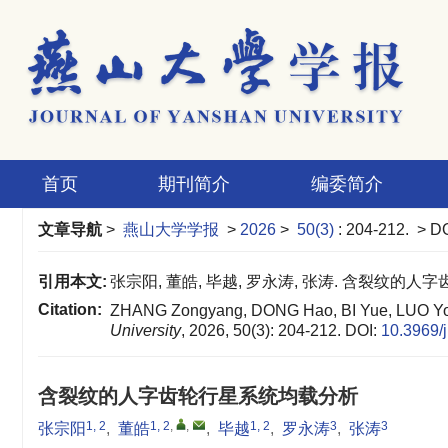
首页
期刊简介
编委简介
文章导航
>
燕山大学学报
>
2026
>
50(3)
: 204-212.
> DO
引用本文:
张宗阳, 董皓, 毕越, 罗永涛, 张涛. 含裂纹的人字齿轮行
Citation:
ZHANG Zongyang, DONG Hao, BI Yue, LUO Yongt
University
, 2026, 50(3): 204-212.
DOI:
10.3969/
含裂纹的人字齿轮行星系统均载分析
1, 2
1, 2
,
,
1, 2
3
3
张宗阳
,
董皓
,
毕越
,
罗永涛
,
张涛