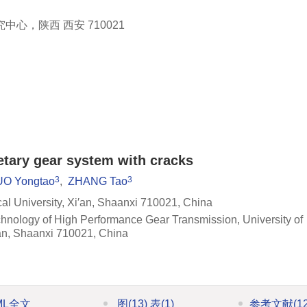
，陕西 西安 710021
etary gear system with cracks
3
3
UO Yongtao
,
ZHANG Tao
al University, Xi′an, Shaanxi 710021, China
echnology of High Performance Gear Transmission, University of
′an, Shaanxi 710021, China
ML全文
图
(13)
表
(1)
参考文献
(1