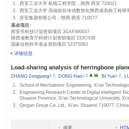
1.
西安工业大学 机电工程学院，陕西 西安 710021
2.
西安工业大学 高端齿轮传动数智化陕西省高校工程研究中心
3.
庆安集团有限公司，陕西 西安 710077
基金项目:
西安市科技计划资助项目
3GXFW0037
陕西省教育厅科研计划资助项目
23JC038
国家自然科学基金资助项目
52375062
详细信息
Load-sharing analysis of herringbone plan
1, 2
1, 2
,
,
1, 2
ZHANG Zongyang
,
DONG Hao
,
BI Yue
,
L
1.
School of Mechatronic Engineering, Xi′an Technologic
2.
Engineering Research Center of Digital Intelligent T
Shaanxi Province, Xi′an Technological University, Xi
3.
Qingan Group Co. Ltd., Xi′an, Shaanxi 710077, China
摘要
HT