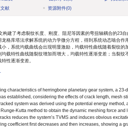
引文献
资源附件
(0)
文构建了考虑裂纹长度、刚度、阻尼等因素的弯扭轴耦合的23自
用龙格库塔法求解系统的动力学微分方程，得到系统动态啮合作
减小，系统均载曲线会出现明显激励，均载特性曲线随着裂纹的
副均载特性曲线随裂纹增加而增大，均载特性逐渐变差；当裂纹
载特性逐渐变差。
性
ring characteristics of herringbone planetary gear system, a 23-
 established, considering the effects of crack length, mesh sti
racked system was derived using the potential energy method, 
 Runge-Kutta method to obtain the dynamic meshing force and 
r cracks reduces the system’s TVMS and induces obvious excitati
ing coefficient first decreases and then increases, showing a g